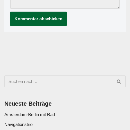
Neu­es­te Bei­trä­ge
Ams­ter­dam-Ber­lin mit Rad
Navi­ga­ti­ons­trio