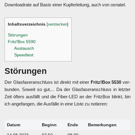
Down­load­ra­te auf Basis einer Kup­fer­lei­tung, auch von osna­tel.
Inhalts­ver­zeich­nis
[
verstecken
]
Stö­run­gen
Fritz!Box 5590
Aus­tausch
Speed­test
Stö­run­gen
Der Glas­fa­ser­an­schluss ist direkt mit einer
Fritz!Box 5530
ver­
bun­den. Soweit so gut… Da der Glas­fa­ser­an­schluss in letz­ter
Zeit öfters aus­fällt und die Fiber-LED an der Fritz­Box blinkt, bin
ich ange­fan­gen, die Aus­fäl­le in eine Lis­te zu notie­ren:
Datum
Beginn
Ende
Bemer­kun­gen