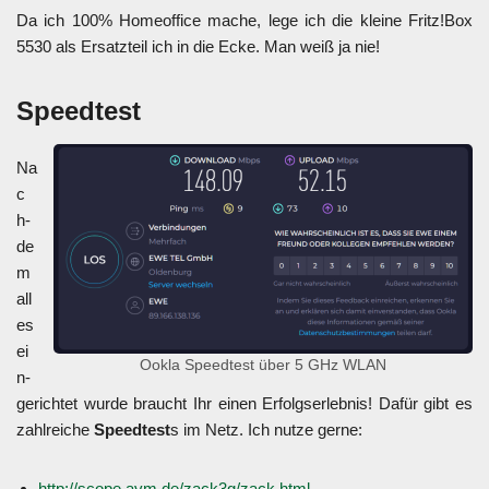
Da ich 100% Home­of­fice mache, lege ich die klei­ne Fritz!Box
5530 als Ersatz­teil ich in die Ecke. Man weiß ja nie!
Speed­test
Na
c
h­
de
m
all
es
ei
Ook­la Speed­test über 5 GHz WLAN
n­
ge­rich­tet wur­de braucht Ihr einen Erfolgs­er­leb­nis! Dafür gibt es
zahl­rei­che
Speed­test
s im Netz. Ich nut­ze ger­ne:
http://scope.avm.de/zack3g/zack.html