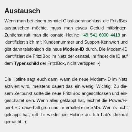
Aus­tausch
Wenn man bei einem osna­tel-Glas­fa­ser­an­schluss die Fritz!Box
aus­tau­schen möch­te, muss man etwas Geduld mit­brin­gen.
Zunächst ruft man die osna­tel-Hot­line
+49 541 6000 4418
an,
iden­ti­fi­ziert sich mit Kun­den­num­mer und Sup­port-Kenn­wort und
gibt dann tele­fo­nisch die neue
Modem-ID
durch. Die Modem-ID
iden­ti­fi­ziert die Fritz!Box im Netz der osna­tel. Ihr fin­det die ID auf
dem
Typen­schild
der Fritz!Box, nicht ver­tip­pen ;-)
Die Hot­line sagt euch dann, wann die neue Modem-ID im Netz
akti­viert wird, meis­tens dau­ert das ein wenig. Wich­tig: Zu die­
sem Zeit­punkt soll­te die neue Fritz!Box ange­schlos­sen und ein­
ge­schal­tet sein. Wenn alles geklappt hat, leich­tet die Power/­Fi­
ber-LED dau­er­haft grün und ihr erhal­tet eine SMS. Wenn’s nicht
geklappt hat, ruft ihr wie­der die Hot­line an. Ich hab’s drei­mal
gemacht :-(