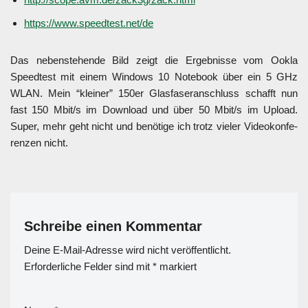
https://www.speedtest.net/de
Das neben­ste­hen­de Bild zeigt die Ergeb­nis­se vom Ook­la
Speed­test mit einem Win­dows 10 Note­book über ein 5 GHz
WLAN. Mein “klei­ner” 150er Glas­fa­ser­an­schluss schafft nun
fast 150 Mbit/s im Down­load und über 50 Mbit/s im Upload.
Super, mehr geht nicht und benö­ti­ge ich trotz vie­ler Video­kon­fe­
ren­zen nicht.
Schreibe einen Kommentar
Deine E-Mail-Adresse wird nicht veröffentlicht.
Erforderliche Felder sind mit
*
markiert