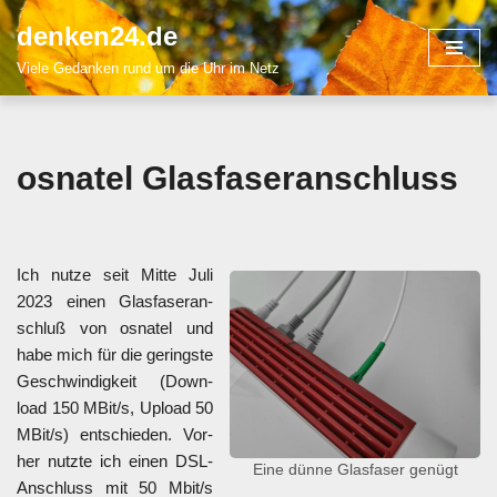
denken24.de
Zum
Viele Gedanken rund um die Uhr im Netz
Inhalt
springen
osna­tel Glas­fa­ser­an­schluss
Ich nut­ze seit Mit­te Juli
2023 einen Glas­fa­ser­an­
schluß von osna­tel und
habe mich für die gerings­te
Geschwin­dig­keit (Down­
load 150 MBit/s, Upload 50
MBit/s) ent­schie­den. Vor­
her nutz­te ich einen DSL-
Eine dün­ne Glas­fa­ser genügt
Anschluss mit 50 Mbit/s