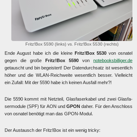
Fritz!Box 5590 (links) vs. Fritz!Box 5530 (rechts)
Ende August habe ich die klei­ne
Fritz!Box 5530
von osna­tel
gegen die gro­ße
Fritz!Box 5590
von
notebooksbilliger.de
getauscht und bin begeis­tert! Der Daten­durch­satz ist wesent­lich
höher und die WLAN-Reich­wei­te wesent­lich bes­ser. Viel­leicht
ein Zufall: Mit der 5590 habe ich kei­nen Aus­fall mehr?!
Die 5590 kommt mit Netz­teil, Glas­fa­ser­ka­bel und zwei Glas­fa­
ser­mo­du­le (SPF) für AON und
GPON
daher. Für den Anschloss
von osna­tel benö­tigt man das GPON-Modul.
Der Aus­tausch der Fritz!Box ist ein wenig tri­cky: