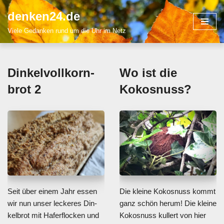
denken24.de
Zum
Viele Gedanken rund um die Uhr im Netz
Inhalt
springen
Din­kel­voll­korn­
Wo ist die
brot 2
Kokos­nuss?
Seit über einem Jahr essen
Die klei­ne Kokos­nuss kommt
wir nun unser lecke­res Din­
ganz schön her­um! Die klei­ne
kel­brot mit Hafer­flo­cken und
Kokos­nuss kul­lert von hier