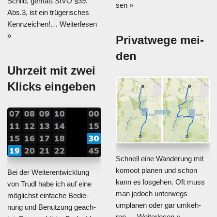
Schild, gemäß StVO §39,
sen »
Abs.3, ist ein trü­ge­ri­sches
Kenn­zei­chen!…
Wei­ter­le­sen
»
Pri­vat­we­ge mei­
den
Uhr­zeit mit zwei
Klicks ein­ge­ben
Schnell eine Wan­de­rung mit
komoot pla­nen und schon
Bei der Wei­ter­ent­wick­lung
kann es los­ge­hen. Oft muss
von Trudl habe ich auf eine
man jedoch unter­wegs
mög­lichst ein­fa­che Bedie­
umpla­nen oder gar umkeh­
nung und Benut­zung geach­
ren,…
Wei­ter­le­sen »