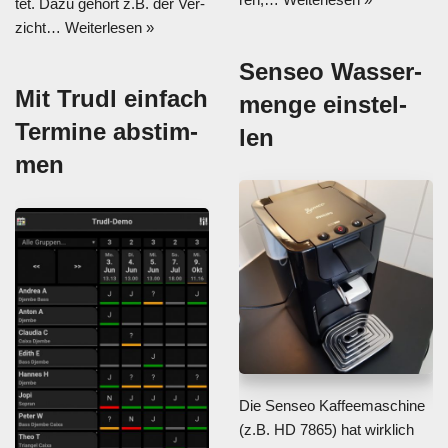
tet. Dazu gehört z.B. der Ver­
zicht…
Wei­ter­le­sen »
Sen­seo Was­ser­
Mit Trudl ein­fach
men­ge ein­stel­
Ter­mi­ne abstim­
len
men
Die Sen­seo Kaf­fee­ma­schi­ne
(z.B. HD 7865) hat wirk­lich