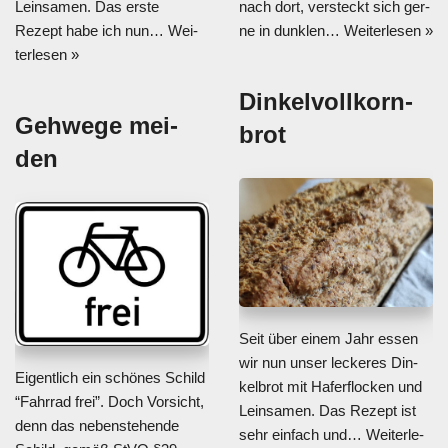
Lein­sa­men. Das ers­te
nach dort, ver­steckt sich ger­
Rezept habe ich nun…
Wei­
ne in dunk­len…
Wei­ter­le­sen »
ter­le­sen »
Din­kel­voll­korn­
Geh­we­ge mei­
brot
den
Seit über einem Jahr essen
wir nun unser lecke­res Din­
Eigent­lich ein schö­nes Schild
kel­brot mit Hafer­flo­cken und
“Fahr­rad frei”. Doch Vor­sicht,
Lein­sa­men. Das Rezept ist
denn das neben­ste­hen­de
sehr ein­fach und…
Wei­ter­le­